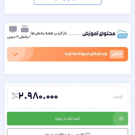
رسم اشکال مختلف و نحوه ساخت هندسه
🟢
و انتخاب جنس مواد
حل مثال‌هایی از مکانیک سیالات
🟢
حل مثال‌هایی از انتقال حرارت
🟢
حل مثال‌هایی از انتقال جرم
🟢
باز کردن همه بخش‌ها
محتوای آموزش
1 بخش
6 درس
تفسیر نتایج و بررسی نمودارهای خروجی
🟢
عنوان
ویدئوهای مربوط به دوره
مدرس: دکتر امید احمدی
🎓
(عضو هیئت علمی دانشگاه کردستان)
دسترسی به ویدئو به صورت آنلاین
پس از خرید
2.980.000
قیمت
روش دسترسی: ویدئوی ضبط شده در اختیار شما قرار می‌گیرد
🖥️
ثبت نام در دوره
توجه
⚠️
: پس از خرید، در صورت داشتن هرگونه سوال به پشتیبان ما
پیامک ارسال بفرمایید.
افزودن به علاقمندی ها