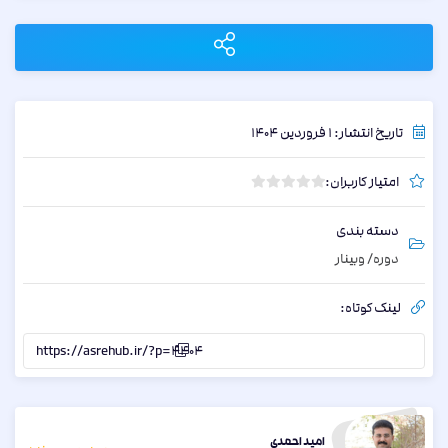
تاریخ انتشار: 1 فروردین 1404
امتیاز کاربران:
ب
د
دسته بندی
و
دوره
/
وبینار
ن
ا
م
لینک کوتاه:
ت
ی
https://asrehub.ir/?p=4404
ا
ز
0
ر
امید احمدی