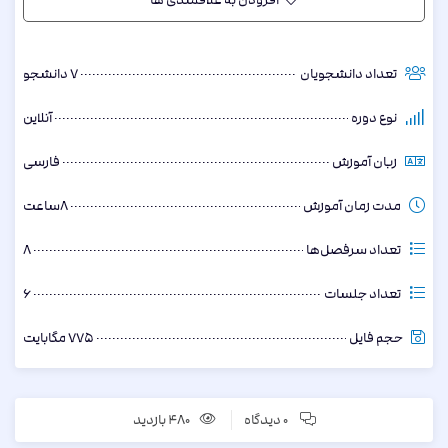
پشتیبانی:
]
t.me/asrehub_admin
[
🆔
آدرس تلگرام:
]
t.me/asrehub
[
🆔
آدرس وبسایت:
🆔
[
تعداد دانشجویان
asrehub.ir
]
7 دانشجو
آدرس اینستاگرام:
]
instagram.com/asrehub
[
🆔
نوع دوره
آنلاین
زبان آموزش
فارسی
مدت زمان آموزش
8ساعت
تعداد سرفصل‌ها
8
تعداد جلسات
6
حجم فایل
775 مگابایت
0 دیدگاه
480 بازدید