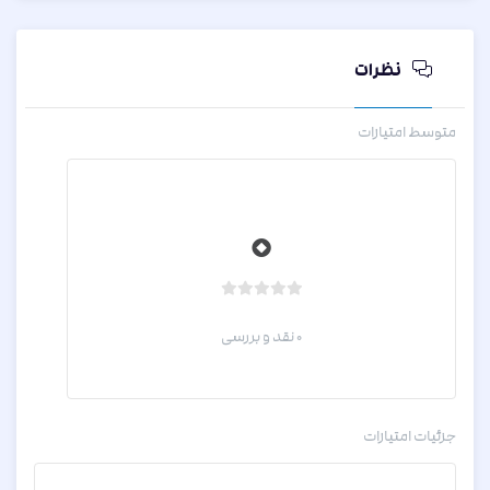
ی
نظرات
متوسط امتیازات
0
ب
د
0 نقد و بررسی
و
ن
ا
م
جزئیات امتیازات
ت
ی