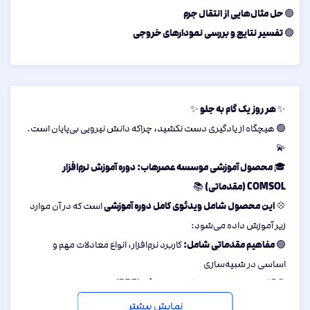
حل مثال‌هایی از انتقال جرم
🟢
تفسیر نتایج و بررسی نمودارهای خروجی
🟢
هر روز یک گام به جلو
✨
✨
🟣 هیچگاه از یادگیری دست نکشید، چراکه دانش نیرویی بی‌پایان است.
💫
محصول آموزشی موسسه عصرهاب: دوره آموزش نرم‌افزار
🎓
COMSOL (مقدماتی)
📚
این محصول شامل ویدئوی کامل دوره آموزشی
💠
است که در آن موارد
زیر آموزش داده می‌شود:
مفاهیم مقدماتی شامل:
🟢
کاربرد نرم‌افزار، انواع معادلات مهم و
اساسی در شبیه‌سازی
آشنایی با معادلات دیفرانسیل جزئی (PDE)
🟢
و شروط مرزی و اولیه
آشنایی با امکانات و ساختار اصلی نرم‌افزار
🟢
و بخش‌های مختلف آن
نمایش بیشتر