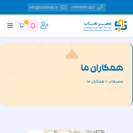
info@asrehub.ir
09999931057
0
همکاران ما
عصرهاب
>
همکاران ما