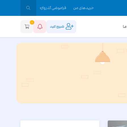
خریدهای من
فراموشی گذرواژه
0
ما
شروع کنید