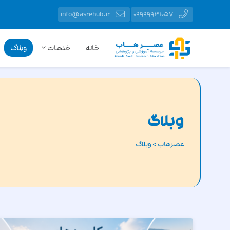
info@asrehub.ir
09999931057
خانه
خدمات
وبلاگ
وبلاگ
عصرهاب
>
وبلاگ