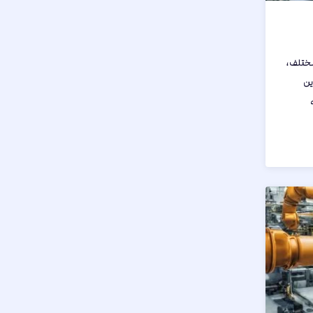
مختلف،
ین