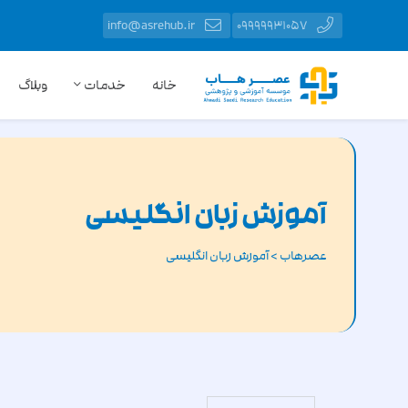
info@asrehub.ir
09999931057
خانه
خدمات
وبلاگ
آموزش زبان انگلیسی
عصرهاب
>
آموزش زبان انگلیسی