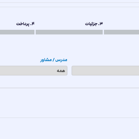
3. جزئیات
4. پرداخت
مدرس / مشاور